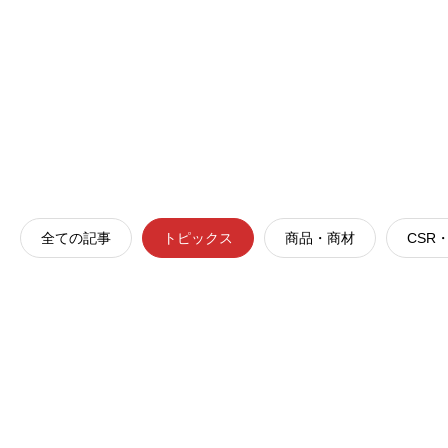
お知らせ
トピックス
全ての記事
トピックス
商品・商材
CSR
熊本県を中心とする地震により被災された皆様へ
2026.07.29